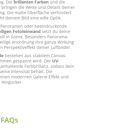
ng. Die
brillanten Farben
und die
r
bringen die Weite und Details deiner
ng. Die matte Oberfläche verhindert
ht deinem Bild eine edle Optik.
e-Panoramen oder beeindruckende
iligen Fotoleinwand
setzt du deine
ll in Szene. Besonders Panorama-
teilige Anordnung ihre ganze Wirkung
n Perspektiveffekt deiner Luftbilder.
de
bestehen aus stabilem Canvas-
ahmen gespannt wird. Der
UV-
ganhaltende Farbbrillanz, sodass dein
ine Intensität behält. Die
 einen modernen Galerie-Effekt und
 Hingucker.
- FAQs