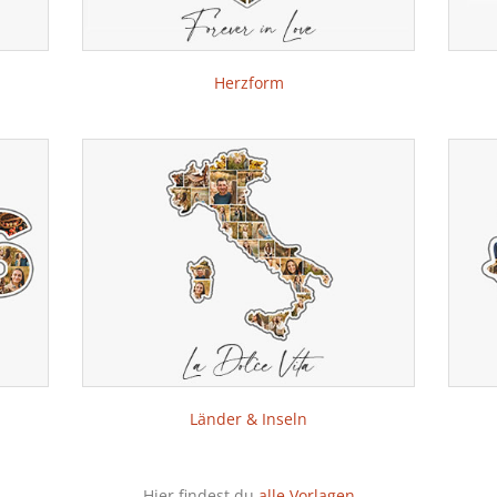
Herzform
Länder & Inseln
Hier findest du
alle Vorlagen