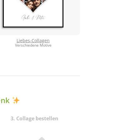
Liebes-Collagen
Verschiedene Motive
henk
3. Collage bestellen