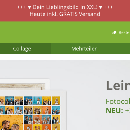
+++ ♥ Dein Lieblingsbild in XXL! ♥ +++
Heute inkl. GRATIS Versand
Beste
Collage
Mehrteiler
Lei
Fotoco
NEU:
+