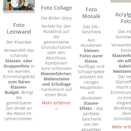
Foto Collage
Foto
Acrylg
Mosaik
Die Bilder-Story
Fot
Foto
Perfekt für den
Das XXL-
Leinwand
Rückblick auf
Das ed
Geschenk
die
Kunstw
Aus
Der Klassiker
gemeinsame
Verwandel
Hunderten
Grundschulzeit
Verwandelt das
best
kleinen
oder den
schönste
Klassenfo
Fotos eurer
Abschluss.
Klassen- oder
ein ed
Klasse
,
Kombiniert
Gruppenfoto
in
Galeri
Ausflüge und
eure schönsten
ein warmes
Meister
Schulprojekte
Klassenfahrten,
Erinnerungsbild
Der ti
entsteht ein
Meilensteine
zum fairen
Glanzef
riesiges
und Schultage
Klassen-
macht 
Hauptmotiv
harmonisch auf
Budget
. Bringt
Erinnerun
mit
einen Blick.
die
zu ein
absolutem
gemeinsame
Mehr erfahren
elegan
Staune-
Zeit direkt an
→
Blickfan
Effekt
– das
die Wand im
dem
perfekte
Lehrerzimmer.
Schreibt
Geschenk
von der
Mehr erf
gesamten