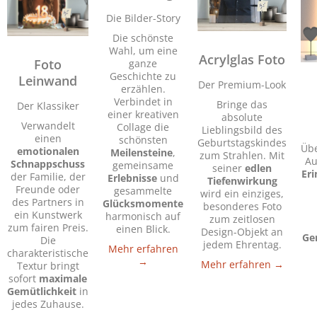
Die Bilder-Story
Die schönste
Wahl, um eine
Acrylglas Foto
Foto
ganze
Geschichte zu
Leinwand
Der Premium-Look
erzählen.
Verbindet in
Bringe das
Der Klassiker
einer kreativen
absolute
Verwandelt
Collage die
Lieblingsbild des
einen
schönsten
Geburtstagskindes
Üb
emotionalen
Meilensteine
,
zum Strahlen. Mit
A
Schnappschuss
gemeinsame
seiner
edlen
Er
der Familie, der
Erlebnisse
und
Tiefenwirkung
Freunde oder
gesammelte
wird ein einziges,
des Partners in
Glücksmomente
besonderes Foto
ein Kunstwerk
harmonisch auf
zum zeitlosen
zum fairen Preis.
einen Blick.
Design-Objekt an
Ge
Die
jedem Ehrentag.
Mehr erfahren
charakteristische
→
Mehr erfahren →
Textur bringt
sofort
maximale
Gemütlichkeit
in
jedes Zuhause.