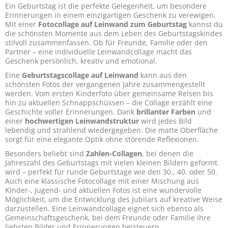
Ein Geburtstag ist die perfekte Gelegenheit, um besondere
Erinnerungen in einem einzigartigen Geschenk zu verewigen.
Mit einer
Fotocollage auf Leinwand zum Geburtstag
kannst du
die schönsten Momente aus dem Leben des Geburtstagskindes
stilvoll zusammenfassen. Ob für Freunde, Familie oder den
Partner – eine individuelle Leinwandcollage macht das
Geschenk persönlich, kreativ und emotional.
Eine
Geburtstagscollage auf Leinwand
kann aus den
schönsten Fotos der vergangenen Jahre zusammengestellt
werden. Vom ersten Kinderfoto über gemeinsame Reisen bis
hin zu aktuellen Schnappschüssen – die Collage erzählt eine
Geschichte voller Erinnerungen. Dank
brillanter Farben
und
einer
hochwertigen Leinwandstruktur
wird jedes Bild
lebendig und strahlend wiedergegeben. Die matte Oberfläche
sorgt für eine elegante Optik ohne störende Reflexionen.
Besonders beliebt sind
Zahlen-Collagen
, bei denen die
Jahreszahl des Geburtstags mit vielen kleinen Bildern geformt
wird – perfekt für runde Geburtstage wie den 30., 40. oder 50.
Auch eine klassische Fotocollage mit einer Mischung aus
Kinder-, Jugend- und aktuellen Fotos ist eine wundervolle
Möglichkeit, um die Entwicklung des Jubilars auf kreative Weise
darzustellen. Eine Leinwandcollage eignet sich ebenso als
Gemeinschaftsgeschenk, bei dem Freunde oder Familie ihre
liebsten Bilder und Erinnerungen beisteuern.