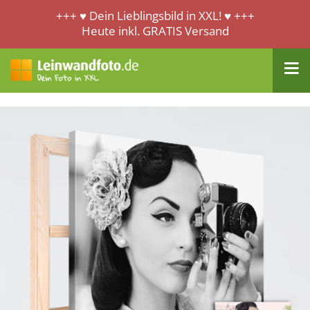
+++ ♥ Dein Lieblingsbild in XXL! ♥ +++
Heute inkl. GRATIS Versand