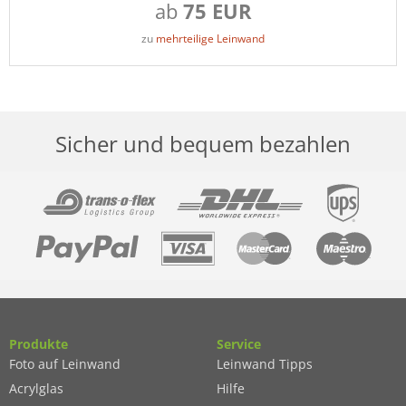
ab
75 EUR
zu
mehrteilige Leinwand
Sicher und bequem bezahlen
Produkte
Service
Foto auf Leinwand
Leinwand Tipps
Acrylglas
Hilfe